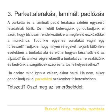
3. Parkettalerakás, laminált padlózás
A parketta és a laminált padló lerakása szintén egyszerű
feladatnak tűnik. De mielőtt belevágunk gondolkodjunk el
azon, hogy biztosan rendelkezünk-e a megfelelő eszközökkel
a munkához. Tudunk-e egyenes vonalakat vágni egy
fűrésszel? Tudjuk-e, hogy milyen rétegeket rakjunk különféle
esetekben a burkolat alá és előtte hogyan készítsük elő az
aljzatot? És amikor végre lekerült a burkolat van-e eszközünk
és kedvünk a szegőlécek szép és tartós felhelyezéséhez?
Ha ezekre mind igen a válasz, akkor hajrá. Ha nem, akkor
gondolkodjunk el
parkettázó
szakember felkeresésében.
Tetszett? Oszd meg az ismerőseiddel:
Burkoló
Festés, mázolás, tapétázás