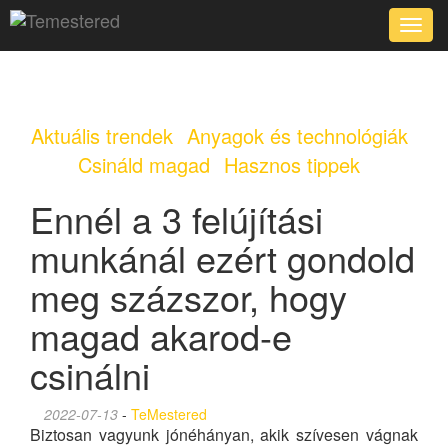
Toggle
naviga
Aktuális trendek
Anyagok és technológiák
Csináld magad
Hasznos tippek
Ennél a 3 felújítási
munkánál ezért gondold
meg százszor, hogy
magad akarod-e
csinálni
2022-07-13
-
TeMestered
Biztosan vagyunk jónéhányan, akik szívesen vágnak