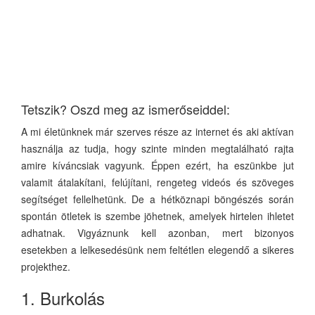
Tetszik? Oszd meg az ismerőseiddel:
A mi életünknek már szerves része az internet és aki aktívan
használja az tudja, hogy szinte minden megtalálható rajta
amire kíváncsiak vagyunk. Éppen ezért, ha eszünkbe jut
valamit átalakítani, felújítani, rengeteg videós és szöveges
segítséget fellelhetünk. De a hétköznapi böngészés során
spontán ötletek is szembe jöhetnek, amelyek hirtelen ihletet
adhatnak. Vigyáznunk kell azonban, mert bizonyos
esetekben a lelkesedésünk nem feltétlen elegendő a sikeres
projekthez.
1. Burkolás