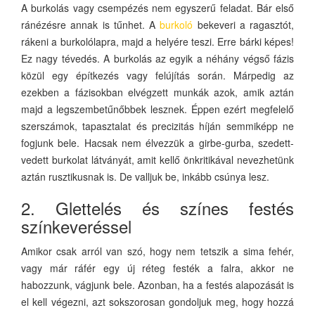
A burkolás vagy csempézés nem egyszerű feladat. Bár első
ránézésre annak is tűnhet. A
burkoló
bekeveri a ragasztót,
rákeni a burkolólapra, majd a helyére teszi. Erre bárki képes!
Ez nagy tévedés. A burkolás az egyik a néhány végső fázis
közül egy építkezés vagy felújítás során. Márpedig az
ezekben a fázisokban elvégzett munkák azok, amik aztán
majd a legszembetűnőbbek lesznek. Éppen ezért megfelelő
szerszámok, tapasztalat és precizitás híján semmiképp ne
fogjunk bele. Hacsak nem élvezzük a girbe-gurba, szedett-
vedett burkolat látványát, amit kellő önkritikával nevezhetünk
aztán rusztikusnak is. De valljuk be, inkább csúnya lesz.
2. Glettelés és színes festés
színkeveréssel
Amikor csak arról van szó, hogy nem tetszik a sima fehér,
vagy már ráfér egy új réteg festék a falra, akkor ne
habozzunk, vágjunk bele. Azonban, ha a festés alapozását is
el kell végezni, azt sokszorosan gondoljuk meg, hogy hozzá