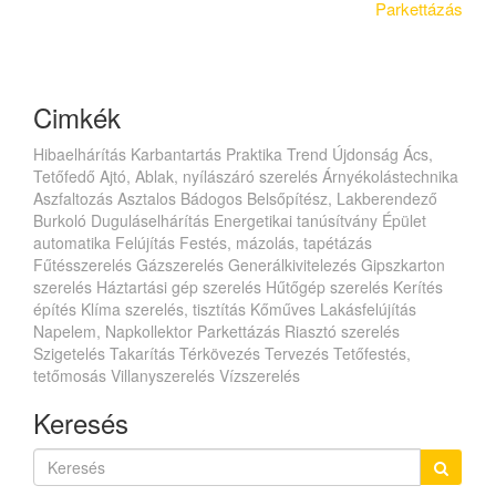
Parkettázás
Cimkék
Hibaelhárítás
Karbantartás
Praktika
Trend
Újdonság
Ács,
Tetőfedő
Ajtó, Ablak, nyílászáró szerelés
Árnyékolástechnika
Aszfaltozás
Asztalos
Bádogos
Belsőpítész, Lakberendező
Burkoló
Duguláselhárítás
Energetikai tanúsítvány
Épület
automatika
Felújítás
Festés, mázolás, tapétázás
Fűtésszerelés
Gázszerelés
Generálkivitelezés
Gipszkarton
szerelés
Háztartási gép szerelés
Hűtőgép szerelés
Kerítés
építés
Klíma szerelés, tisztítás
Kőműves
Lakásfelújítás
Napelem, Napkollektor
Parkettázás
Riasztó szerelés
Szigetelés
Takarítás
Térkövezés
Tervezés
Tetőfestés,
tetőmosás
Villanyszerelés
Vízszerelés
Keresés