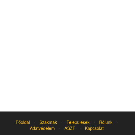
Főoldal
⋅
Szakmák
⋅
Települések
⋅
Rólunk
⋅
Adatvédelem
⋅
ÁSZF
⋅
Kapcsolat