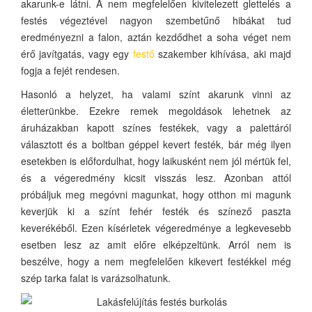
akarunk-e látni. A nem megfelelően kivitelezett glettelés a
festés végeztével nagyon szembetűnő hibákat tud
eredményezni a falon, aztán kezdődhet a soha véget nem
érő javítgatás, vagy egy
festő
szakember kihívása, aki majd
fogja a fejét rendesen.
Hasonló a helyzet, ha valami színt akarunk vinni az
életterünkbe. Ezekre remek megoldások lehetnek az
áruházakban kapott színes festékek, vagy a palettáról
választott és a boltban géppel kevert festék, bár még ilyen
esetekben is előfordulhat, hogy laikusként nem jól mértük fel,
és a végeredmény kicsit visszás lesz. Azonban attól
próbáljuk meg megóvni magunkat, hogy otthon mi magunk
keverjük ki a színt fehér festék és színező paszta
keverékéből. Ezen kísérletek végeredménye a legkevesebb
esetben lesz az amit előre elképzeltünk. Arról nem is
beszélve, hogy a nem megfelelően kikevert festékkel még
szép tarka falat is varázsolhatunk.