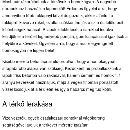
Most már rákerülhetnek a térkövek a homokágyra. A nagyobb
darabokhoz használjon lapemelőt! Érdemes figyelni arra, hogy
amennyiben több raklapnyi kővel dolgozunk, akkor ajánlott a
raklapról keverve rakni, ezáltal csökkenthetjük a szín és felületbeli
különbségek hatását. A lapok lefektetését a sarokból indulva
kezdjük el a terület legmélyebb pontján, gumikalapáccsal igazítsuk a
helyükre a köveket. Ügyeljen arra, hogy a már elegyengetett
homokágyba ne lépjen bele!
Kisebb méretű betonlapnál előfordulhat, hogy a homokágynál
strapabíróbb alapra van szükség. Kezdőként ne próbálkozzunk a
lapok friss betonba való rakásával, hanem cement és homok 1:4
arányú keverékét használjuk, majd a végén finoman porlasztott
vízzel locsoljuk át a felületet és így a habarcs meg tud kötni.
A térkő lerakása
Vízelvezetők, egyéb csatlakozási pontoknál vágókorong
segítségével tudjuk a térkövet méretre igazítani.