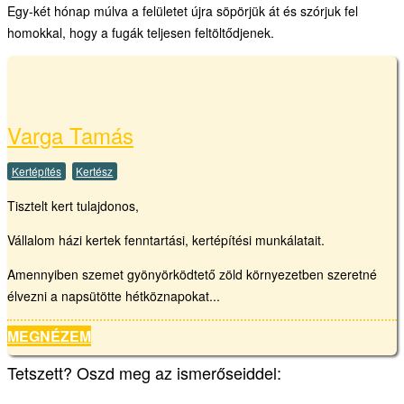
Egy-két hónap múlva a felületet újra söpörjük át és szórjuk fel
homokkal, hogy a fugák teljesen feltöltődjenek.
Varga Tamás
Kertépítés
Kertész
Tisztelt kert tulajdonos,
Vállalom házi kertek fenntartási, kertépítési munkálatait.
Amennyiben szemet gyönyörködtető zöld környezetben szeretné
élvezni a napsütötte hétköznapokat...
MEGNÉZEM
Tetszett? Oszd meg az ismerőseiddel: