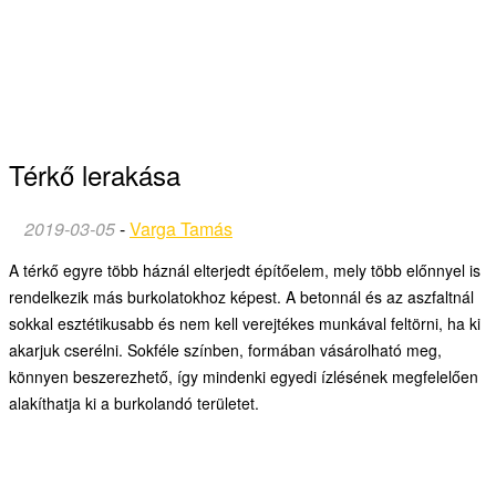
Térkő lerakása
2019-03-05
-
Varga Tamás
A térkő egyre több háznál elterjedt építőelem, mely több előnnyel is
rendelkezik más burkolatokhoz képest. A betonnál és az aszfaltnál
sokkal esztétikusabb és nem kell verejtékes munkával feltörni, ha ki
akarjuk cserélni. Sokféle színben, formában vásárolható meg,
könnyen beszerezhető, így mindenki egyedi ízlésének megfelelően
alakíthatja ki a burkolandó területet.