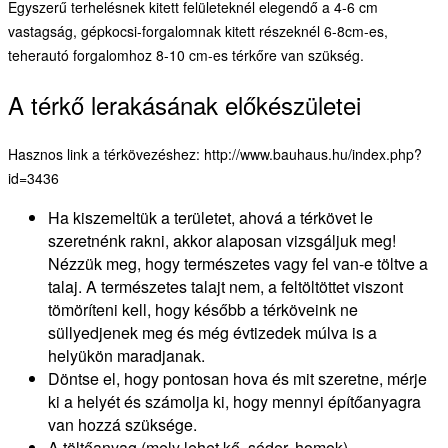
Egyszerű terhelésnek kitett felületeknél elegendő a 4-6 cm
vastagság, gépkocsi-forgalomnak kitett részeknél 6-8cm-es,
teherautó forgalomhoz 8-10 cm-es térkőre van szükség.
A térkő lerakásának előkészületei
Hasznos link a térkövezéshez: http://www.bauhaus.hu/index.php?
id=3436
Ha kiszemeltük a területet, ahová a térkövet le
szeretnénk rakni, akkor alaposan vizsgáljuk meg!
Nézzük meg, hogy természetes vagy fel van-e töltve a
talaj. A természetes talajt nem, a feltöltöttet viszont
tömöríteni kell, hogy később a térköveink ne
süllyedjenek meg és még évtizedek múlva is a
helyükön maradjanak.
Döntse el, hogy pontosan hova és mit szeretne, mérje
ki a helyét és számolja ki, hogy mennyi építőanyagra
van hozzá szüksége.
A töltőanyag (mely lehet kő, sóder, homok)