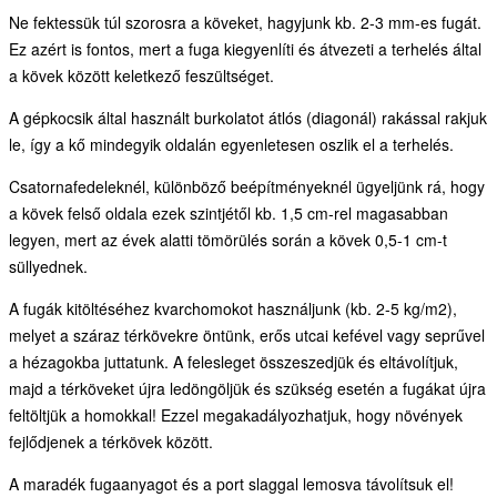
Ne fektessük túl szorosra a köveket, hagyjunk kb. 2-3 mm-es fugát.
Ez azért is fontos, mert a fuga kiegyenlíti és átvezeti a terhelés által
a kövek között keletkező feszültséget.
A gépkocsik által használt burkolatot átlós (diagonál) rakással rakjuk
le, így a kő mindegyik oldalán egyenletesen oszlik el a terhelés.
Csatornafedeleknél, különböző beépítményeknél ügyeljünk rá, hogy
a kövek felső oldala ezek szintjétől kb. 1,5 cm-rel magasabban
legyen, mert az évek alatti tömörülés során a kövek 0,5-1 cm-t
süllyednek.
A fugák kitöltéséhez kvarchomokot használjunk (kb. 2-5 kg/m2),
melyet a száraz térkövekre öntünk, erős utcai kefével vagy seprűvel
a hézagokba juttatunk. A felesleget összeszedjük és eltávolítjuk,
majd a térköveket újra ledöngöljük és szükség esetén a fugákat újra
feltöltjük a homokkal! Ezzel megakadályozhatjuk, hogy növények
fejlődjenek a térkövek között.
A maradék fugaanyagot és a port slaggal lemosva távolítsuk el!