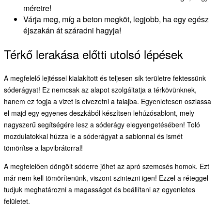
méretre!
Várja meg, míg a beton megköt, legjobb, ha egy egész
éjszakán át száradni hagyja!
Térkő lerakása előtti utolsó lépések
A megfelelő lejtéssel kialakított és teljesen sík területre fektessünk
sóderágyat! Ez nemcsak az alapot szolgáltatja a térkövünknek,
hanem ez fogja a vizet is elvezetni a talajba. Egyenletesen oszlassa
el majd egy egyenes deszkából készítsen lehúzósablont, mely
nagyszerű segítségére lesz a sóderágy elegyengetésében! Toló
mozdulatokkal húzza le a sóderágyat a sablonnal és ismét
tömörítse a lapvibrátorral!
A megfelelően döngölt sóderre jöhet az apró szemcsés homok. Ezt
már nem kell tömörítenünk, viszont szintezni igen! Ezzel a réteggel
tudjuk meghatározni a magasságot és beállítani az egyenletes
felületet.