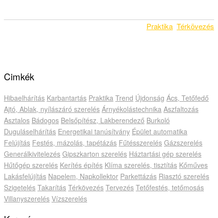
Praktika
Térkövezés
Cimkék
Hibaelhárítás
Karbantartás
Praktika
Trend
Újdonság
Ács, Tetőfedő
Ajtó, Ablak, nyílászáró szerelés
Árnyékolástechnika
Aszfaltozás
Asztalos
Bádogos
Belsőpítész, Lakberendező
Burkoló
Duguláselhárítás
Energetikai tanúsítvány
Épület automatika
Felújítás
Festés, mázolás, tapétázás
Fűtésszerelés
Gázszerelés
Generálkivitelezés
Gipszkarton szerelés
Háztartási gép szerelés
Hűtőgép szerelés
Kerítés építés
Klíma szerelés, tisztítás
Kőműves
Lakásfelújítás
Napelem, Napkollektor
Parkettázás
Riasztó szerelés
Szigetelés
Takarítás
Térkövezés
Tervezés
Tetőfestés, tetőmosás
Villanyszerelés
Vízszerelés