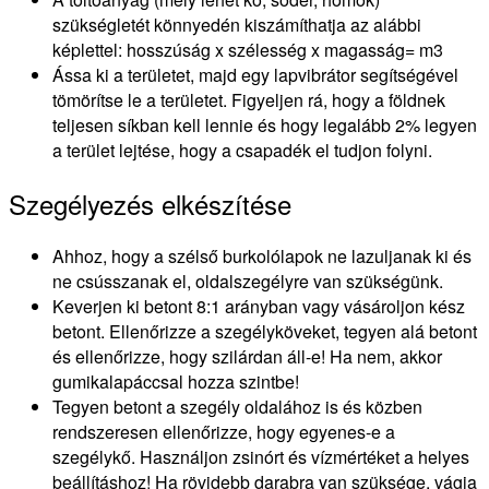
szükségletét könnyedén kiszámíthatja az alábbi
képlettel: hosszúság x szélesség x magasság= m3
Ássa ki a területet, majd egy lapvibrátor segítségével
tömörítse le a területet. Figyeljen rá, hogy a földnek
teljesen síkban kell lennie és hogy legalább 2% legyen
a terület lejtése, hogy a csapadék el tudjon folyni.
Szegélyezés elkészítése
Ahhoz, hogy a szélső burkolólapok ne lazuljanak ki és
ne csússzanak el, oldalszegélyre van szükségünk.
Keverjen ki betont 8:1 arányban vagy vásároljon kész
betont. Ellenőrizze a szegélyköveket, tegyen alá betont
és ellenőrizze, hogy szilárdan áll-e! Ha nem, akkor
gumikalapáccsal hozza szintbe!
Tegyen betont a szegély oldalához is és közben
rendszeresen ellenőrizze, hogy egyenes-e a
szegélykő. Használjon zsinórt és vízmértéket a helyes
beállításhoz! Ha rövidebb darabra van szüksége, vágja