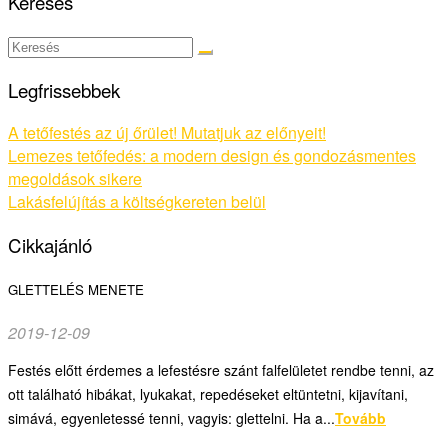
Keresés
Legfrissebbek
A tetőfestés az új őrület! Mutatjuk az előnyeit!
Lemezes tetőfedés: a modern design és gondozásmentes
megoldások sikere
Lakásfelújítás a költségkereten belül
Cikkajánló
GLETTELÉS MENETE
2019-12-09
Festés előtt érdemes a lefestésre szánt falfelületet rendbe tenni, az
ott található hibákat, lyukakat, repedéseket eltüntetni, kijavítani,
simává, egyenletessé tenni, vagyis: glettelni. Ha a...
Tovább